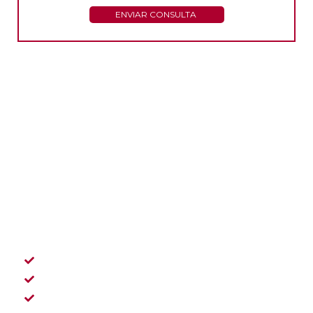
ENVIAR CONSULTA
SEA CUAL SEA
TU NEGOCIO
GESTFIRM SE ADAPTA PARA
AYUDARTE EN LA
GESTIÓN DE TU DÍA A DÍA
CALIDAD
CONFIANZA
TRATO PERSONALIZADO