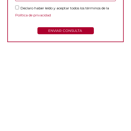
Declaro haber leído y aceptar todos los términos de la
Política de privacidad
ENVIAR CONSULTA
SEA CUAL SEA
TU NEGOCIO
GESTFIRM SE ADAPTA PARA
AYUDARTE EN LA
GESTIÓN DE TU DÍA A DÍA